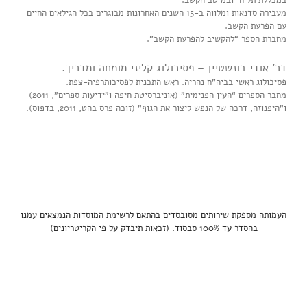
במכללת תל חי ובמיטב הקשב.
מעבירה סדנאות ומלווה ב-15 השנים האחרונות מבוגרים בכל הגילאים החיים
עם הפרעת הקשב.
מחברת הספר “להקשיב להפרעת הקשב”.
דר’ אודי בונשטיין – פסיכולוג קליני מומחה ומדריך.
פסיכולוג ראשי בביה”ח נהריה. ראש התכנית לפסיכותרפיה-צפת.
מחבר הספרים “העין הפנימית” (אוניברסיטת חיפה ו”ידיעות ספרים”, 2011)
ו”היפנוזה, דרכה של הנפש ליצור את הגוף” (זוכה פרס בהט, 2011, בדפוס).
העמותה מספקת שירותים מסובסדים בהתאם לרשימת המוסדות הנמצאים עמנו
בהסדר עד 100% סבסוד. (זכאות תיבדק על פי הקריטריונים)