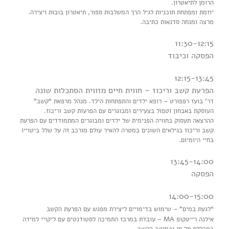
הרומן לתיאטרון.
יוזמת ומפתחת תוכניות לגיל הרך המשלבות ספור, תיאטרון בובות ויצירה.
מרצה ומנחה סדנאות כתיבה.
11:30-12:15
הפסקה וכיבוד
12:15-13:45
הפרעת קשב וריכוז – חווית חיים מזווית הסתכלות שונה
דר’ בועז רפפורט – רופא ילדים והתפתחות הילד. מנהל מרפאת “קשב”
העוסקת באבחון וטפול בצעירים ומבוגרים עם הפרעות קשב וריכוז.
ההרצאה תעסוק בחוויה הפנימית של ילדים ומבוגרים המתמודדים עם הפרעת
קשב וריכוז בגילאים השונים במטרה להאיר עולם מורכב זה על שלל ביטוייו
בחיי היומיום.
13:45-14:00
הפסקה
14:00-15:00
“לגעת במים” – שימוש בדימויים ליצירת מפגש עם הפרעת הקשב
אילנה רייטקופ MA – עובדת במרכז התמיכה לסטודנטים עם ליקויי למידה