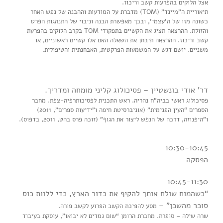
אצל הלוקים בהפרעות קשב וריכוז.
תיאוריית ה”מיינד” (TOM) מדברת על המודעות וההבנה של נפש האחר
כשונה מזו של ה’עצמי’, ובכך מאפשרת הבנה וניבוי של התנהגות הפרט
והזולת. ההרצאה תציג את הקשיים בתפקודי TOM בקרב הלוקים בהפרעת
קשב וריכוז. ההרצאה תיבחן את השאלה האם אלו קשיים ראשוניים, או
משניים. יושם דגש על המשמעות הפרקטית, האבחנתית והטיפולית.
דר’ אודי בונשטיין – פסיכולוג קליני מומחה ומדריך.
פסיכולוג ראשי בביה”ח נהריה. ראש התכנית לפסיכותרפיה-צפת. מחבר
הספרים “העין הפנימית” (אוניברסיטת חיפה ו”ידיעות ספרים”, 2011)
ו”היפנוזה, דרכה של הנפש ליצור את הגוף” (זוכה פרס בהט, 2011, בדפוס).
10:30-10:45
הפסקה
10:45-11:30
“כשהמוח שולח אותך להקיף את כדור הארץ, כדי ללוות כוס
סוכר מהשכן” –
מסע להפיכת הקשב הפרוע לקשב פורה.
שרה שילה – סופרת. מחברת הרומן “שום גמדים לא יבואו”, עוסקת בעיבוד