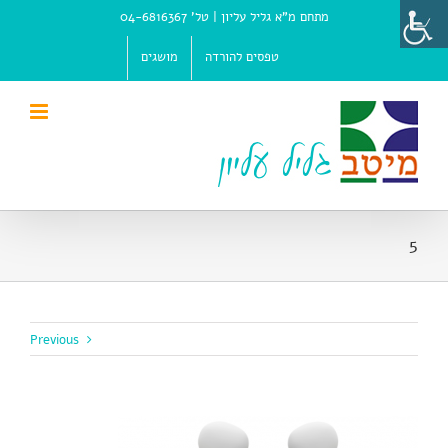
Ski
מתחם מ"א גליל עליון |
טל' 04-6816367
t
conten
טפסים להורדה
מושגים
5
Previous