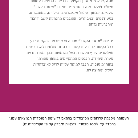
מונה 24 איש ממגוון מקצועות בריאות הנפש. בעמותת
מיט"ב פועלת מזה כ 10 שנים יחידת "מיטב הקשב"
שעניינה אבחון וטיפול אינטגרטיבי בילדים, במתבגרים,
בסטודנטים ובמבוגרים, הסובלים מהפרעת קשב וריכוז
ומהפרעות נלוות.
יחידת "מיטב הקשב"
מהווה פלטפורמה להקניית ידע
בכל הקשור להפרעות קשב וריכוז והמתלווים לה. הכנסים
מאפשרים ערוץ תקשורת בעל משמעות ובכך משרתים את
מטרת היחידה. הכנסים המתקיימים באופן מסורתי
בחוה"מ סוכות, הפכו למוקד עלייה לרגל לאוכלוסיית
הגליל ומחוצה לה.
העמותה מספקת שירותים מסובסדים בהתאם לרשימת המוסדות הנמצאים עמנו
בהסדר עד 100% סבסוד. (זכאות תיבדק על פי הקריטריונים)