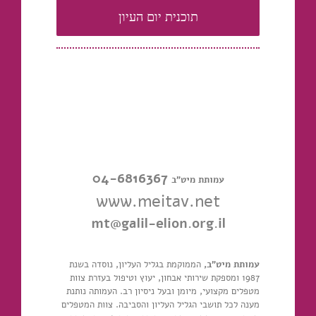
תוכנית יום העיון
04-6816367
עמותת מיט"ב
www.meitav.net
mt
@galil-elion.org.il
עמותת מיט"ב,
הממוקמת בגליל העליון, נוסדה בשנת
1987 ומספקת שירותי אבחון, יעוץ וטיפול בעזרת צוות
מטפלים מקצועי, מיומן ובעל ניסיון רב. העמותה נותנת
מענה לכל תושבי הגליל העליון והסביבה. צוות המטפלים