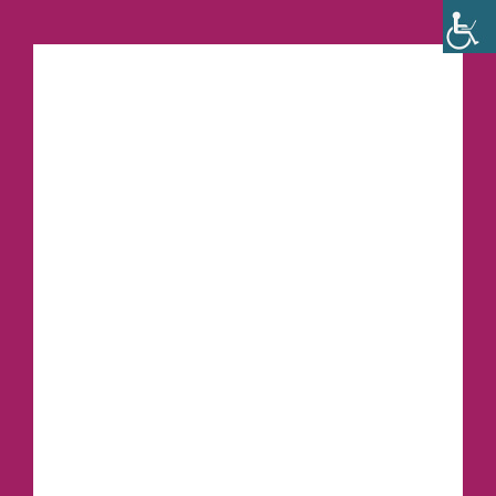
Ski
t
conten