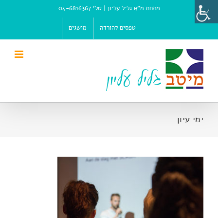
Ski
מתחם מ"א גליל עליון |
טל' 04-6816367
t
conten
טפסים להורדה
מושגים
ימי עיון