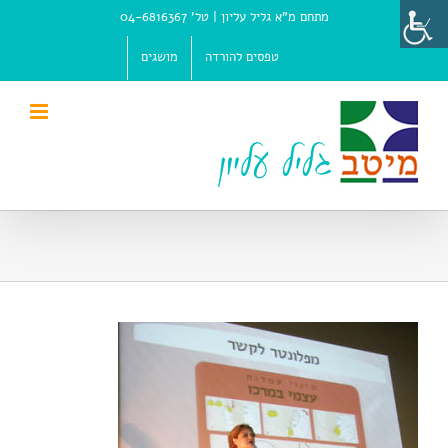
Ski
מתחם מ"א גליל עליון |
טל' 04-6816367
t
conten
טפסים להורדה
מושגים