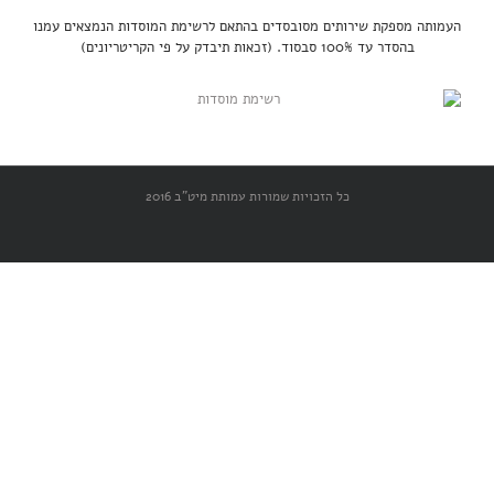
העמותה מספקת שירותים מסובסדים בהתאם לרשימת המוסדות הנמצאים עמנו
בהסדר עד 100% סבסוד. (זכאות תיבדק על פי הקריטריונים)
כל הזכויות שמורות עמותת מיט"ב 2016