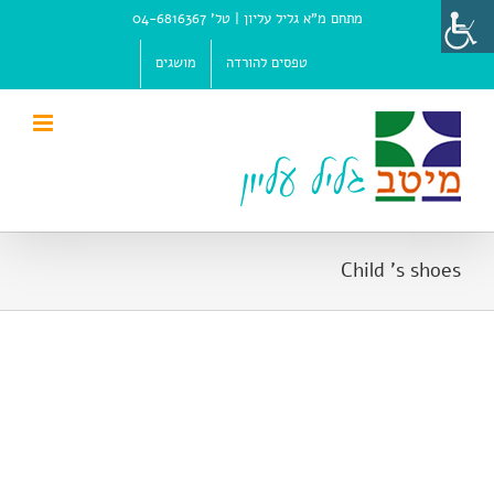
Ski
מתחם מ"א גליל עליון |
טל' 04-6816367
t
conten
טפסים להורדה
מושגים
Child 's shoes