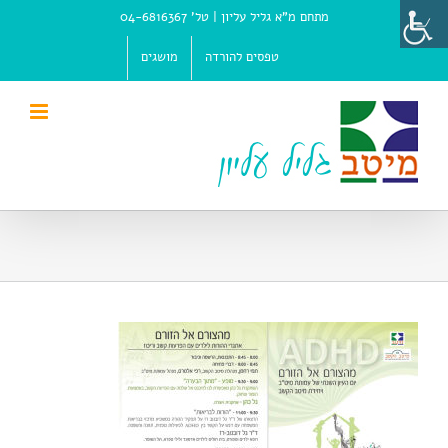
Ski
מתחם מ"א גליל עליון |
טל' 04-6816367
t
conten
טפסים להורדה
מושגים