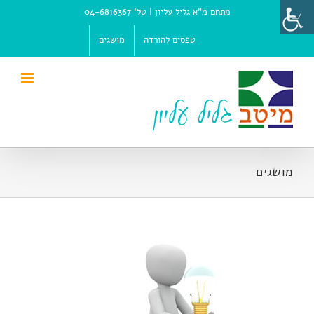
Ski
מתחם מ"א גליל עליון |
טל' 04-6816367
t
conten
טפסים להורדה
מושגים
מושגים