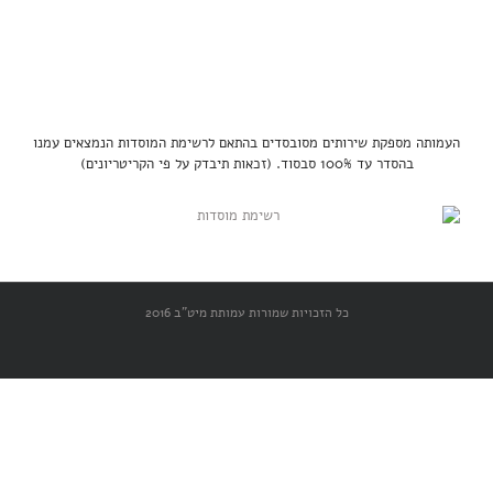
העמותה מספקת שירותים מסובסדים בהתאם לרשימת המוסדות הנמצאים עמנו
בהסדר עד 100% סבסוד. (זכאות תיבדק על פי הקריטריונים)
כל הזכויות שמורות עמותת מיט"ב 2016