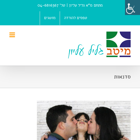
Ski
מתחם מ"א גליל עליון |
טל' 04-6816367
t
conten
טפסים להורדה
מושגים
סדנאות