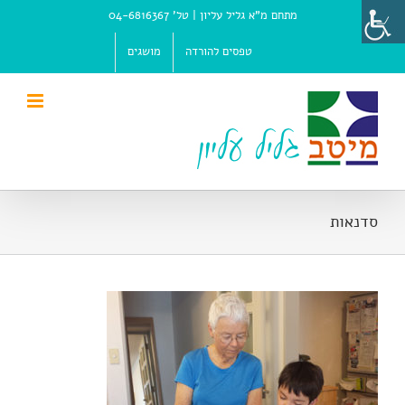
Ski
מתחם מ"א גליל עליון |
טל' 04-6816367
t
conten
טפסים להורדה
מושגים
סדנאות