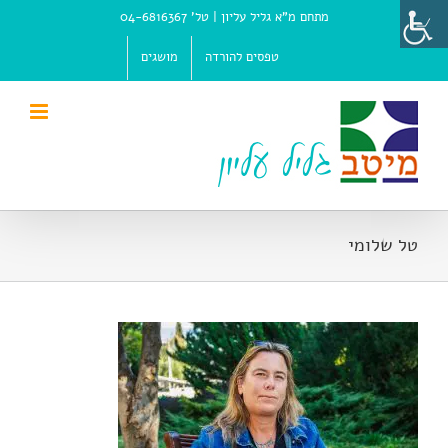
Ski
מתחם מ"א גליל עליון |
טל' 04-6816367
t
conten
טפסים להורדה
מושגים
טל שלומי