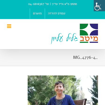
Ski
מתחם מ"א גליל עליון |
טל' 04-6816367
t
conten
טפסים להורדה
מושגים
_MG_4776-4