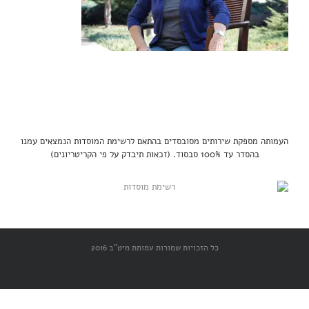
העמותה מספקת שירותים מסובסדים בהתאם לרשימת המוסדות הנמצאים עמנו
בהסדר עד 100% סבסוד. (זכאות תיבדק על פי הקריטריונים)
כל הזכויות שמורות עמותת מיט"ב 2016