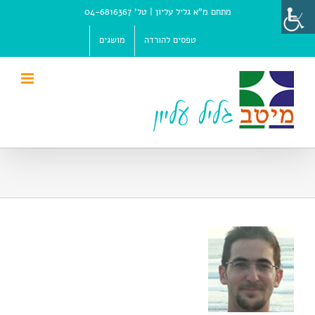
Ski
מתחם מ"א גליל עליון |
טל' 04-6816367
t
conten
טפסים להורדה
מושגים