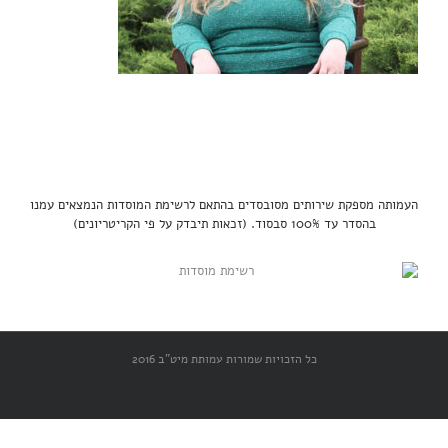
העמותה מספקת שירותים מסובסדים בהתאם לרשימת המוסדות הנמצאים עמנו
בהסדר עד 100% סבסוד. (זכאות תיבדק על פי הקריטריונים)
כל הזכויות שמורות עמותת מיט"ב 2016