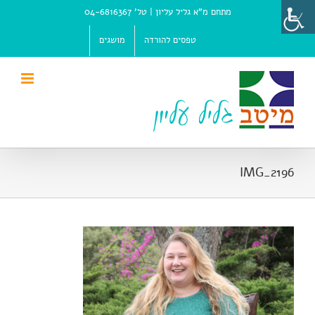
Ski
מתחם מ"א גליל עליון |
טל' 04-6816367
t
conten
טפסים להורדה
מושגים
IMG_2196