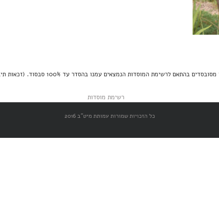
תאם לרשימת המוסדות הנמצאים עמנו בהסדר עד 100% סבסוד. (זכאות תיבדק על פי הקריטריונים)
כל הזכויות שמורות עמותת מיט"ב 2016