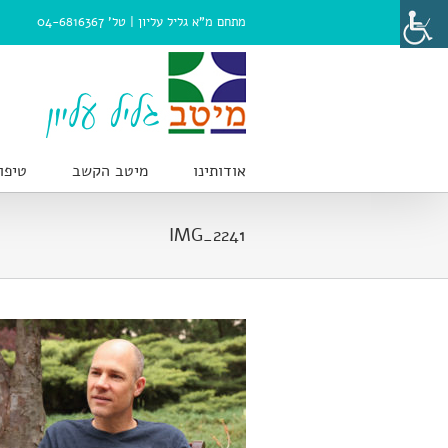
Ski
מתחם מ"א גליל עליון |
טל' 04-6816367
t
conten
אודותינו
מיטב הקשב
טיפו
IMG_2241