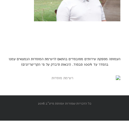
העמותה מספקת שירותים מסובסדים בהתאם לרשימת המוסדות הנמצאים עמנו
בהסדר עד 100% סבסוד. (זכאות תיבדק על פי הקריטריונים)
כל הזכויות שמורות עמותת מיט"ב 2016