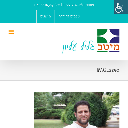
Ski
מתחם מ"א גליל עליון |
טל' 04-6816367
t
conten
טפסים להורדה
מושגים
IMG_2250