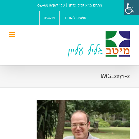
Ski
מתחם מ"א גליל עליון |
טל' 04-6816367
t
conten
טפסים להורדה
מושגים
IMG_2271-2