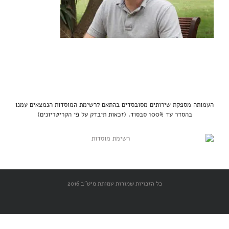
העמותה מספקת שירותים מסובסדים בהתאם לרשימת המוסדות הנמצאים עמנו
בהסדר עד 100% סבסוד. (זכאות תיבדק על פי הקריטריונים)
כל הזכויות שמורות עמותת מיט"ב 2016