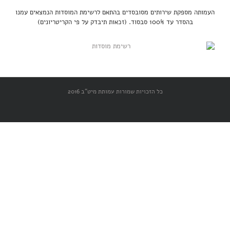
העמותה מספקת שירותים מסובסדים בהתאם לרשימת המוסדות הנמצאים עמנו
בהסדר עד 100% סבסוד. (זכאות תיבדק על פי הקריטריונים)
כל הזכויות שמורות עמותת מיט"ב 2016