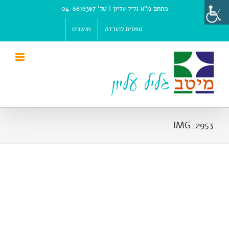
Ski
מתחם מ"א גליל עליון |
טל' 04-6816367
t
conten
טפסים להורדה
מושגים
IMG_2953