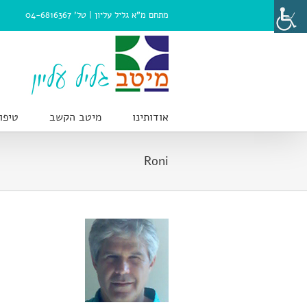
Ski
מתחם מ"א גליל עליון |
טל' 04-6816367
t
conten
אודותינו
מיטב הקשב
טיפו
Roni