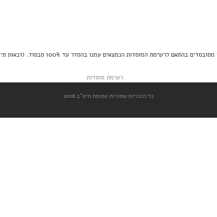
תאם לרשימת המוסדות הנמצאים עמנו בהסדר עד 100% סבסוד. (זכאות תיבדק על פי הקריטריונים)
כל הזכויות שמורות עמותת מיט"ב 2016