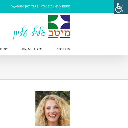
Ski
מתחם מ"א גליל עליון |
טל' 04-6816367
t
conten
אודותינו
מיטב הקשב
טיפו