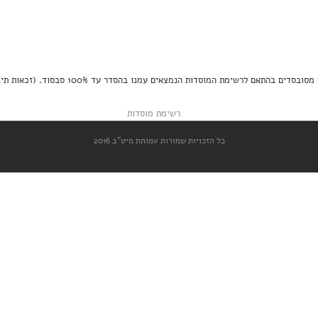
תאם לרשימת המוסדות הנמצאים עמנו בהסדר עד 100% סבסוד. (זכאות תיבדק על פי הקריטריונים)
כל הזכויות שמורות עמותת מיט"ב 2016