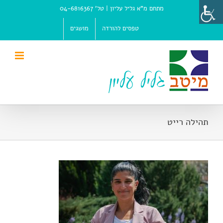
Ski
מתחם מ"א גליל עליון |
טל' 04-6816367
t
conten
טפסים להורדה
מושגים
תהילה רייט