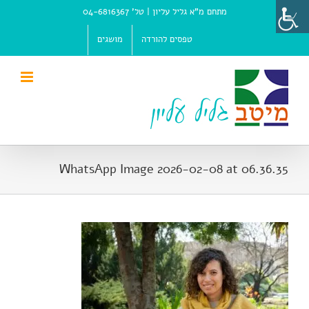
Ski
מתחם מ"א גליל עליון |
טל' 04-6816367
t
conten
טפסים להורדה
מושגים
WhatsApp Image 2026-02-08 at 06.36.35