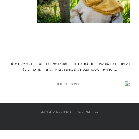
העמותה מספקת שירותים מסובסדים בהתאם לרשימת המוסדות הנמצאים עמנו
בהסדר עד 100% סבסוד. (זכאות תיבדק על פי הקריטריונים)
כל הזכויות שמורות עמותת מיט"ב 2016