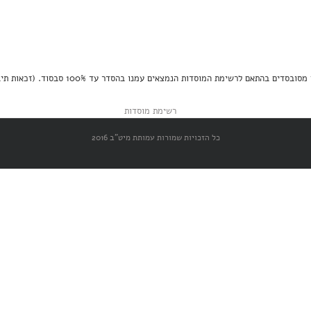
תאם לרשימת המוסדות הנמצאים עמנו בהסדר עד 100% סבסוד. (זכאות תיבדק על פי הקריטריונים)
כל הזכויות שמורות עמותת מיט"ב 2016