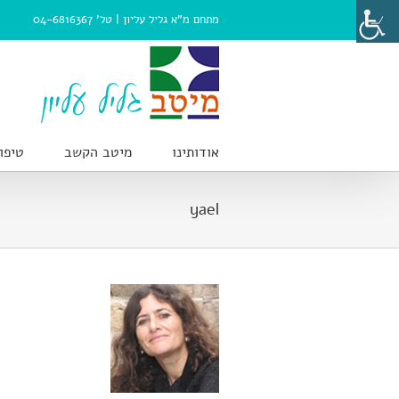
Ski
מתחם מ"א גליל עליון |
טל' 04-6816367
t
conten
אודותינו
מיטב הקשב
טיפו
yael