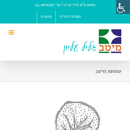
Ski
מתחם מ"א גליל עליון |
טל' 04-6816367
t
conten
טפסים להורדה
מושגים
עמותת מיטב