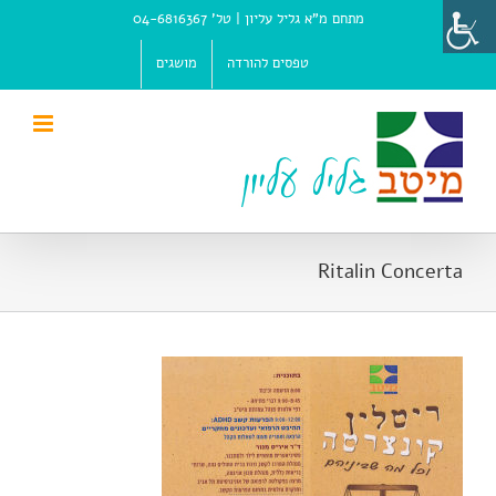
Ski
מתחם מ"א גליל עליון |
טל' 04-6816367
t
conten
טפסים להורדה
מושגים
Ritalin Concerta