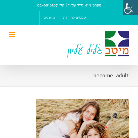
Ski
מתחם מ"א גליל עליון |
טל' 04-6816367
t
conten
טפסים להורדה
מושגים
become-adult