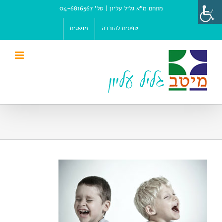
Ski
מתחם מ"א גליל עליון |
טל' 04-6816367
t
conten
טפסים להורדה
מושגים