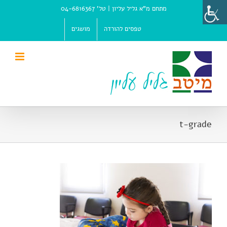
Ski
מתחם מ"א גליל עליון |
טל' 04-6816367
t
conten
טפסים להורדה
מושגים
t-grade