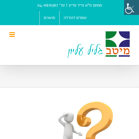
Ski
מתחם מ"א גליל עליון |
טל' 04-6816367
t
conten
טפסים להורדה
מושגים