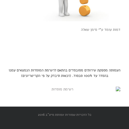
דמות עומד ע"י סימן שאלה
העמותה מספקת שירותים מסובסדים בהתאם לרשימת המוסדות הנמצאים עמנו
בהסדר עד 100% סבסוד. (זכאות תיבדק על פי הקריטריונים)
כל הזכויות שמורות עמותת מיט"ב 2016