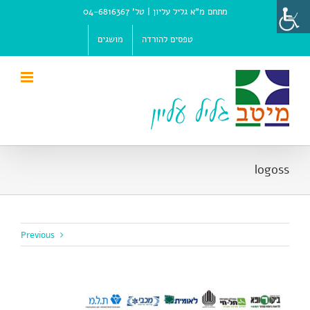
Ski
מתחם מ"א גליל עליון |
טל' 04-6816367
t
conten
טפסים להורדה
מושגים
logoss
Previous