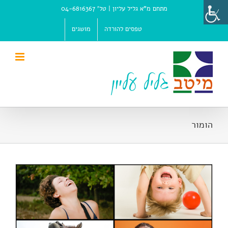
Ski
מתחם מ"א גליל עליון |
טל' 04-6816367
t
conten
טפסים להורדה
מושגים
הומור