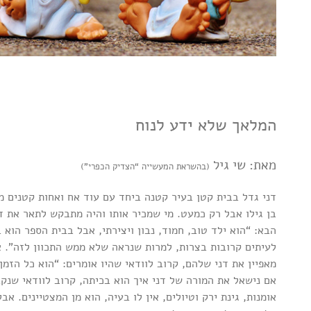
המלאך שלא ידע לנוח
מאת: שי גיל
(בהשראת המעשייה “הצדיק הכפרי”)
דני גדל בבית קטן בעיר קטנה ביחד עם עוד אח ואחות קטנים ממ
בן גילו אבל רק כמעט. מי שמכיר אותו והיה מתבקש לתאר את דנ
הבא: “הוא ילד טוב, חמוד, נבון ויצירתי, אבל בבית הספר הוא
לעיתים קרובות בצרות, למרות שנראה שלא ממש התכוון לזה”. אם
מאפיין את דני שלהם, קרוב לוודאי שהיו אומרים: “הוא כל הזמן
אם נישאל את המורה של דני איך הוא בכיתה, קרוב לוודאי שנק
אומנות, גינת ירק וטיולים, אין לו בעיה, הוא מן המצטיינים. 