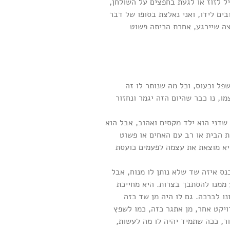
 לזוז או לגעת בחפצים על השולחן,
ים לידו, ואני נאלצת בסופו של דבר
צה שיירגע, אחרת הכיתה פשוט
פל וכעוס, וכל מה שנותר לו זה
, נו כבר שהיום הזה יגמר ונחזור
שדני הוא ילד מקסים ואהוב, אבל הוא
ת הבית או רב עם האחים או פשוט
יא מוצאת את עצמה לפעמים כועסת
ס איזה שד שלא נותן לו מנוח, אבל
 ממנו להסתבך בצרות. היא מחייכת
ו לברכה. גם לו היה מן שד כזה
ויקט אחר, מן אתגר כזה, כמו לשפץ
ר, ככה שתמיד יהיה לו מה לעשות,