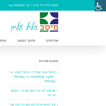
Ski
מתחם מ"א גליל עליון |
טל' 04-6816367
t
conten
אודותינו
מיטב הקשב
טיפו
פוסטים אחרונים
טיפול נפשי אונליין / טיפול מקוון e-
therapy, e-counseling, cyber-
therapy
אם אתה לא יכול לנצח את זה – תצחק
על זה!
איך לזהות חרדה ולא לתת לה לנהל את