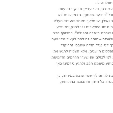
תלווה לו.
טובה, ודני עדיין חבוק בזרועות
מר: “הידעת שכמוך, גם מלאכים לא
 ואילן יש מלאך מיוחד שעומד מעליו
 ינוחו המלאכים ולו לרגע, מי יודע
את שבחם בשירה ותפילה”. התכופף הרב
מלאכים שמותר גם להם לעצור מדי פעם
 דני נגיד תודה שהבכי והריקוד
פללים הישנים, אלא הצליח לרגש את
לנו לכולם את שערי הרחמים והדמעות
וקע מעומק הלב ולרגע נידמינו כאן
ת להיות לך שנה טובה במיוחד, כך
מדו כל הזמן והתבוננו במתרחש,