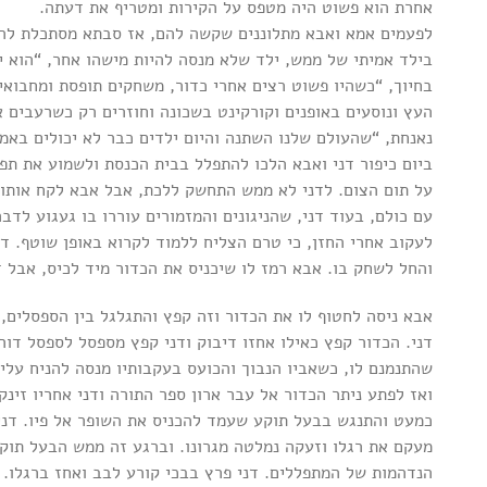
אחרת הוא פשוט היה מטפס על הקירות ומטריף את דעתה.
לפעמים אמא ואבא מתלוננים שקשה להם, אז סבתא מסתכלת להם
בילד אמיתי של ממש, ילד שלא מנסה להיות מישהו אחר, “הוא יל
בחיוך, “כשהיו פשוט רצים אחרי כדור, משחקים תופסת ומחבואים
העץ ונוסעים באופנים וקורקינט בשכונה וחוזרים רק כשרעבים
נאנחת, “שהעולם שלנו השתנה והיום ילדים כבר לא יכולים באמת
ביום כיפור דני ואבא הלכו להתפלל בבית הכנסת ולשמוע את ת
על תום הצום. לדני לא ממש התחשק ללכת, אבל אבא לקח אותו
עם כולם, בעוד דני, שהניגונים והמזמורים עוררו בו געגוע לד
לעקוב אחרי החזן, כי טרם הצליח ללמוד לקרוא באופן שוטף. דנ
והחל לשחק בו. אבא רמז לו שיכניס את הכדור מיד לכיס, אבל ד
אבא ניסה לחטוף לו את הכדור וזה קפץ והתגלגל בין הספסלים, 
דני. הכדור קפץ כאילו אחזו דיבוק ודני קפץ מספסל לספסל דור
שהתנמנם לו, כשאביו הנבוך והכועס בעקבותיו מנסה להניח עליו
ואז לפתע ניתר הכדור אל עבר ארון ספר התורה ודני אחריו זינק
כמעט והתנגש בבעל תוקע שעמד להכניס את השופר אל פיו. דני 
מעקם את רגלו וזעקה נמלטה מגרונו. וברגע זה ממש הבעל תוק
הנדהמות של המתפללים. דני פרץ בבכי קורע לבב ואחז ברגלו. א