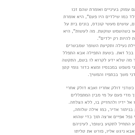
 עמוק בעיניים ואומרת שהם זכו
ד כמו שילדים היו פעם”, היא אומרת
, עושים מעשי קונדס, בונים בית על
 או כשהשמש שוקעת. מה לעשות”, היא
 להיות רק ילדים”.
פילת נעילה ותקיעת השופר שמבשרים
 בכל זאת. בשעת התפילה אבא התפלל
בר מה שלא ידע לקרוא לו בשם, התקשה
י פשפש במכנסיו ומצא כדור גומי קטן
ני משך בכתפיו והמשיך.
כשדני דולק אחריו ואבא דולק אחרי
ך מדי פעם על מי מבין המתפללים
 אל ידיו ולהחזיק בו, ללא הצלחה.
 בניתור אדיר, כמו אילה שלוחה,
נפל אפיים ארצה תוך כדי שהוא
ע התחיל לתקוע בשופר, לעיניהם
בא ניגש אליו, פורש את טליתו