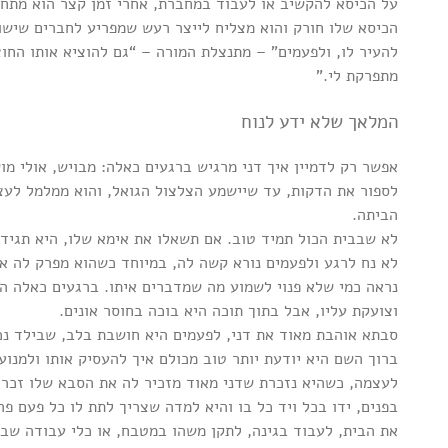
על הכיסא להקשיב או לעבוד במחברת, אחרי זמן קצר הוא מתחיל
הכיסא שלו חורק והוא מצליח לייצר רעש שמפריע לחברים שישוב
להעיר לו, ולפעמים” – מתנצלת המורה – “גם להוציא אותו החו
מתפרקת לי.”
המלאך שלא ידע לנוח
אפשר רק לדמיין איך דני מרגיש ברגעים כאלה: מבויש, אולי מוש
לספור את הדקות, עד שיישמע הצלצול הגואל, והוא ממלמל לעצמו
הביתה.
לא שבבית הכול תמיד טוב. אם תשאלו את אימא שלו, היא תגיד 
לא נח לרגע ולפעמים נורא קשה לה, במיוחד כשהוא מפרק לה א
נראה כמי שלא פנוי לשמוע מה שמדברים איתו. ברגעים כאלה ה
וצועקת עליו, אבל בתוך תוכה היא בוכה בחוסר אונים.
סבתא אוהבת מאוד את דני, לפעמים היא חושבת בלב, שבילד נכנ
ברוך השם היא יודעת יותר טוב מכולם איך להעסיק אותו ולמנוע
לעצמה, כשהיא נזכרת שדני מאוד מזכיר לה את הסבא שלו זכרונ
בפנים, ידו בכל ויד כל בו והיא למדה שצריך לתת לו כל פעם פר
את הבית, לעבוד בגינה, לתקן משהו במטבח, או כלי עבודה שבו