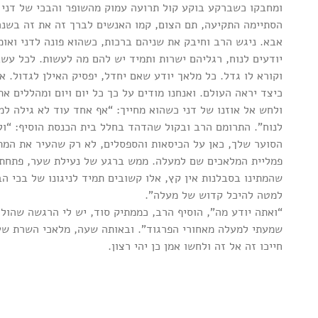
ומחבקו כשברקע בוקע קול תרועה עמוק מהשופר והבכי של דני מ
הסתיימה התקיעה, תם הצום, קמו האנשים לברך זה את זה בשנה 
אבא. ניגש הרב וחיבק את שניהם ברכות, כשהוא פונה לדני ואו
יודעים לנוח, רגליהם ישרות ותמיד יש להם מה לעשות. לכל עשב
וקורא לו גדל. כל מלאך יודע שאם יחדל, יפסיק האילן לגדול. אם
כיצד יראה העולם. ואנחנו מודים על כך כל יום ויום ומהללים 
ולחש אל אוזנו של דני כשהוא מחייך: “אף אחד עוד לא גילה ל
לנוח”. התרומם הרב ובקול שהדהד בחלל בית הכנסת הוסיף: “ולך
הסוער שלך, כאן על הכיסאות והספסלים, לא רק שהעיר את המת
פמליית המלאכים שם למעלה. ממש ברגע של נעילת שער, פתחת 
שהמתינו בסבלנות אין קץ, אלו קשובים תמיד לניגונו של בכי הב
למטה להיכל קדוש של מעלה”.
“ואתה יודע מה”, הוסיף הרב, כממתיק סוד, יש לי הרגשה שהולכ
שמעתי למעלה מאחורי הפרגוד”. ובאותה שעה, מלאכי השרת שע
חייכו זה אל זה ולחשו אמן כן יהי רצון.