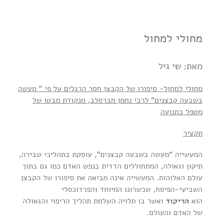
מחולי למחול
מאת: שי גיל
מחולי למחול- סיפורו של הקבצן חסר הרגלים על פי
” מעשה
בשבעה קבצנים” לרבי נחמן מברסלב, מנקודת מבטו של
מטפל בתנועה
תקציר
המעשייה “מעשה בשבעה קבצנים”, עוסקת בתהליכי שבירה,
תיקון וגאולה, המתחוללים הדדית בנפש האדם כמו גם בתוך
עולם האלוהות.
המעשייה אינה מביאה את סיפורו של הקבצן
השביעי-הפיסח, שכשרונו המיוחד והפרדוכסלי
הוא
הריקוד
ואשר בו תלויה השלמת תהליך הריפוי והגאולה
של האדם והעולם.