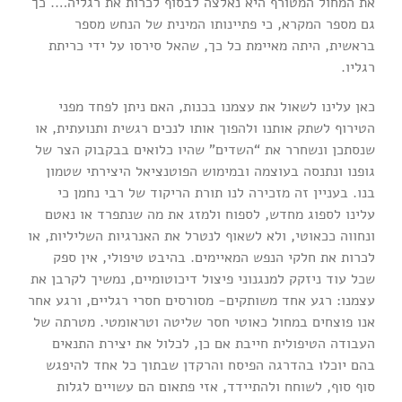
את המחול המטורף היא נאלצה לבסוף לכרות את רגליה…. כך
גם מספר המקרא, כי פתיינותו המינית של הנחש מספר
בראשית, היתה מאיימת כל כך, שהאל סירסו על ידי כריתת
רגליו.
כאן עלינו לשאול את עצמנו בכנות, האם ניתן לפחד מפני
הטירוף לשתק אותנו ולהפוך אותו לנכים רגשית ותנועתית, או
שנסתכן ונשחרר את “השדים” שהיו כלואים בבקבוק הצר של
גופנו ונתנסה בעוצמה ובמימוש הפוטנציאל היצירתי שטמון
בנו. בעניין זה מזכירה לנו תורת הריקוד של רבי נחמן כי
עלינו לספוג מחדש, לספוח ולמזג את מה שנתפרד או נאטם
ונחווה ככאוטי, ולא לשאוף לנטרל את האנרגיות השליליות, או
לכרות את חלקי הנפש המאיימים. בהיבט טיפולי, אין ספק
שכל עוד ניזקק למנגנוני פיצול דיכוטומיים, נמשיך לקרבן את
עצמנו: רגע אחד משותקים- מסורסים חסרי רגליים, ורגע אחר
אנו פוצחים במחול כאוטי חסר שליטה וטראומטי. מטרתה של
העבודה הטיפולית חייבת אם כן, לכלול את יצירת התנאים
בהם יוכלו בהדרגה הפיסח והרקדן שבתוך כל אחד להיפגש
סוף סוף, לשוחח ולהתיידד, אזי פתאום הם עשויים לגלות