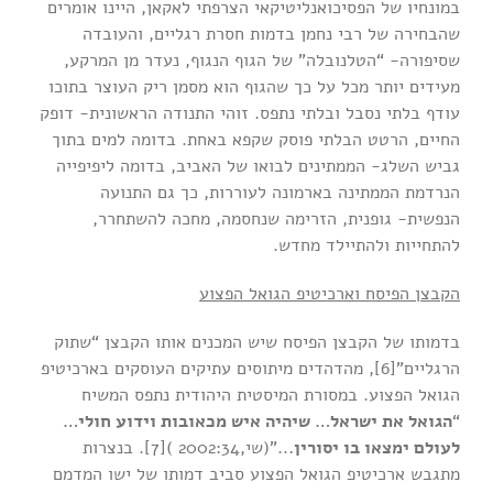
במונחיו של הפסיכואנליטיקאי הצרפתי לאקאן, היינו אומרים
שהבחירה של רבי נחמן בדמות חסרת רגליים, והעובדה
שסיפורה- “הטלנובלה” של הגוף הנגוף, נעדר מן המרקע,
מעידים יותר מכל על כך שהגוף הוא מסמן ריק העוצר בתוכו
עודף בלתי נסבל ובלתי נתפס. זוהי התנודה הראשונית- דופק
החיים, הרטט הבלתי פוסק שקפא באחת. בדומה למים בתוך
גביש השלג- הממתינים לבואו של האביב, בדומה ליפיפייה
הנרדמת הממתינה בארמונה לעוררות, כך גם התנועה
הנפשית- גופנית, הזרימה שנחסמה, מחכה להשתחרר,
להתחייות ולהתיילד מחדש.
הקבצן הפיסח וארכיטיפ הגואל הפצוע
בדמותו של הקבצן הפיסח שיש המכנים אותו הקבצן “שתוק
הרגליים”[6], מהדהדים מיתוסים עתיקים העוסקים בארכיטיפ
הגואל הפצוע. במסורת המיסטית היהודית נתפס המשיח
“
הגואל את ישראל… שיהיה איש מכאובות וידוע חולי…
לעולם ימצאו בו יסורין.
..”(שי,2002:34 )[7]. בנצרות
מתגבש ארכיטיפ הגואל הפצוע סביב דמותו של ישו המדמם