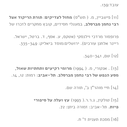
עובד:139.
[11] פישביין, מ. ( תש”ס)
מחול לצדיקים: תורת הריקוד אצל
רבי נחמן מברסלב
, במעגלי חסידים, קובץ מחקרים לזכרו של
פרופסור מרדכי וילנסקי (אטקס, ע. אסף, ד. ברטל, ישראל.
ריינר אלחנן עורכים). ירושלים:מוסד ביאליק: 335-349.
[12] שם, 340-341.
[13] . אנקורי, מ. ( 1994)
מרומי רקיעים ותחתיות שאול,
מסע הנפש של רבי נחמן מברסלב. תל-אביב:
רמות: 12, 14.
[14] חיי מוהר”ן ב’, תורה שם.
[15] טולקין, ג.ר.ר.( 1993)
עץ ועלה על סיפורי
פיות.
תל-אביב: זמורה ביתן: 72.
[16] מסכת תענית ד’ ח.