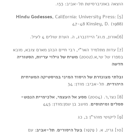
הוצאה באוניברסיטת תל-אביב: 133.
Hindu Godesses
, California: University Press:
[5]
47-48 Kinsley, D. (1988)
[6]אורון, מ.וג’ היידנברג, ה. הערת שולים 4 לעיל.
[7] עדות מתלמיד האר”י, רבי חיים הכהן מארם צובא, מובא
בספרו של שי,א.(2002)
משיח של גילוי עריות, הסטוריה
חדשה
ובלתי מצונזרת של היסוד המיני במיסטיקה המשיחית
היהודית
. תל-אביב: מודן: 34
[8] נצר,ר. (2004)
מסע אל העצמי, אלכימיית הנפש-
סמלים ומיתוסים
. מושב בן שמן:מודן: 445
[9] ליקוטי מוהר”ן ב, כג
[10] גרין, א. ( 1979)
בעל היסורים. תל-אביב:
עם