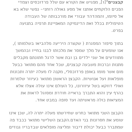
קבצנים
“[1], מפגיש את הקורא עם שלל פרדוכסים וצמדי
הפכים הלוקחים אותנו אל מסע גאולה רוחני- נפשי שלא בא
אל סיומו, והמהדהד עבורי את מורכבותה של העבודה
הטיפולית בכלל ואת הדינמיקה המאפיינת תרפיה בתנועה
בפרט.
בתוך סיפור המסגרת ( שקצרה היריעה מלהביאו בשלמותו ),
אנו שומעים על מלך שמסר את מלכותו לבנו בחייו ובהמשך
מתוודעים אל שני ילדים בן ובת אשר לרגל חתונתם מקבלים
מתנות וברכות משבעה קבצנים, שכל אחד מהם מתואר כבעל
מום אשר מומו באופן פרדוכסלי, מקנה לו מעלה יתרה ותכונות
מופלאות ועל אנושיות. הקבצן הראשון מתואר כעיוור שלמרות
ואולי דווקא בשל עיוורונו, כל העולם אינו עולה אצלו אלא
כהרף עין והוא התברך בראייה חודרת ומסוגל לראות את
המציאות כולה מראשיתה ועד סופה במבט אחד.
הקבצן השני מתואר כחרש שחירשתו מעלה יתרה לה, שכן אינו
שומע את חסרונות בני האדם.הקבצן השלישי מתואר ככבד פה
שמתברר כבעל יכולת דיבור ומליצה מופלאים שבדבריו גנוזים