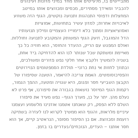
מתביישים בו, מלעיטים אותו מחד במיני מזונות ועינוגים
להכביר ומאידך מסתירים, מכסים ומכווצים אותו במיטב
המחצלות ודפוסי התנהגות ותנועה נוקשים, הגוף הזה משווע
לאיכויות אחרות; למזון עשיר בתחושות, אמוציות
ואסוציאציות ומתוך כלא דימוייו העצמיים ומילון תנועותיו
הדל והמוגבל, זועק הגוף המשותק והמקובע לתנועה וחוללות.
ואולם המפגש עם הריק, ההעדר והחוסר, הוא חוויה כל כך
מאיימת ומשתקת שכל שנותר לנו הוא להדחיקה ביד אחת,
בשניה להמשיך ולקבץ אחר חלקי נפש פזורים ומשולכים,
ובתווך לחוות אי נחת כרוני- תולדת הסמפטומים הנוירוטים
והפסיכוסומטים. האמת צריכה להיאמר, הטענה שסיפורו של
הקבצן השביעי חסר ופגום, היא שגויה ומטעה, ההפך הגמור,
רקמות הגוף המיוסר נושאות בגבורה את סיפורנו, אף פרט לא
נעלם מהן. יתר על כן, מערך הגוף- נפש מעיד את סיפורו
השלם ללא הפסק, רק שאנחנו אטמנו אוזנינו מלשמוע ועצמנו
עיניים מלראות, והגוף הוא ממשיך לקרוא לנו לעזרה בשתיקה
רועמת ומכווצת. אם כן הסיפור מסופר, הנראטיב קיים, אך הוא
חסר אותנו – העדים, הנוכחים/נעדרים בו בזמן.