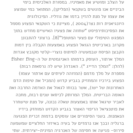
על הצלב ומושיע את מאמיניו. במסורת האלכימית בימי
הביניים אנו פוגשים בשקנאי (הפליקן), המתואר כמי שפוצע
את עצמו על מנת להזין בדמו את גוזליו. הפיכולוגית
היונגיאנית רות נצר(2004 ), מציינת כי השקנאי הפצוע מסמל
את הפסיכותירפיסט “שחווה את פצעיו האישיים מחדש בתוך
המפגש הטיפולי עם פצעי המטופל”[8]. ברצוני להתבונן
מקרוב בארכיטיפ הגואל הפצוע באמצעות הקבלה בין דמות
הקבצן הפיסח שבמעשיה למיתוס נוצרי-קלטי מקובץ אגדות
המלך ארתור, העוסק בדמותו האניגמטית של ה-fisher fing
(להלן: “המלך הדייג “). האגדה( שיש לה גרסאות רבות)
מספרת על מלך מדמם (המזוהה לעיתים עם ארתור עצמו)
הפצוע בירכיו והמחזיק בגביע קדוש (המכיל את טיפות הדם
האחרונות של ישו), אשר בכוחו לגאול את האדמה החרבה ואת
האומה הבריטית. המלך המרותק לכיסאו שנים רבות, מחכה
לאביר שיגאל אותו באמצעות שאלה נכונה, על מנת שישחרר
את פוטנציאל הריפוי האצור בגביע הקדוש המוחזק בידיו
הנאמנות. בשני הסיפורים אנו עוסקים בדמות זכרית הפגועה
ברגליה ובכך אנו נרמזים על בעיה באיזור החלציים שמשמעה
סירוס- פגיעה או חסימה של האנרגיה המינית-יצירתית. שתי