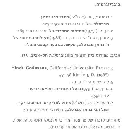
ביבליוגרפיה:
שטיינמן, א. (תשי”א )
כתבי רבי נחמן
מברסלב..
תל-אביב: כנסת: 125-140.
דן, י. ( 1975)
הסיפור החסידי.
תל-אביב
:
כתר: 169.
אורון, מ.וג’ היידנברג, ה. (1986)
מעולמו המיסטי של
ר’ נחמן מברסלב, מעשה בשבעה קבצנים.
תל-
אביב: פפירוס בית הוצאה באוניברסיטת תל-אביב: 133.
Hindu Godesses
, California: University Press:
47-48 Kinsley, D. (1988)
ליקוטי מוהר”ן ב, כג.
גרין, א. ( 1979)
בעל היסורים. תל-אביב:
עם
עובד:139.
פישביין, מ. ( תש”ס)
מחול לצדיקים: תורת הריקוד
אצל רבי נחמן מברסלב
, במעגלי חסידים, קובץ
מחקרים לזכרו של פרופסור מרדכי וילנסקי (אטקס, ע. אסף,
ד. ברטל, ישראל. ריינר אלחנן עורכים).