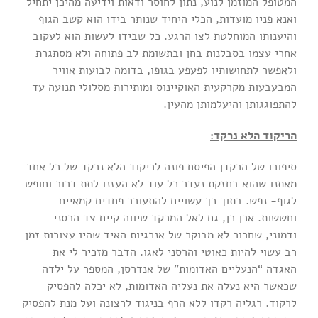
המטופל המוזמן לנוע, נתון לחוסר ודאות וידיעה מהיכן יתחיל
ואנא פניו מועדות, הכלי היחיד שנותר בידו הוא קשב הגוף
והיענותו המוחלטת לצו הרגע. כל שבידו לעשות הוא לעקוב
אחרי עצמו בסבלנות בחן ובתשומת לב פתוחה ולא מסתגרת
ולאפשר לתחושותיו לפעפע בגופו, בדומה לבועות אוויר
המבעבעות מקרקעית האוקיינוס ומותירות מסלולי תנועה עד
להתפוגגותן והיעלמותן מהעין.
הריקוד הלא נרקד:
סיפורו של הרקדן הפיסח פונה לריקוד הלא נרקד של כל אחד
מאתנו שהוא בחזקת נעדר כל עוד לא העזנו לתת דרור וחופש
לגוף- נפש. בתוך כך עשויים להתעורר פחדים קמאיים
וחששות. אכן כן, גם לאל המרקד שיווה קיים צד הרסני
ודמוני, שחרור לא מבוקר של אנרגיות האיד שהיו עצורות זמן
רב עשוי להיות כאוטי והרסני לאגו. הדבר מזכיר לי את
האגדה “הנעליים האדומות” של אנדרסן, המספר על ילדה
שכאשר היא נעלה את נעליה האדומות, לא יכלה להפסיק
לרקוד. רגליה רקדו ללא הרף בניגוד לרצונה ועל מנת להפסיק