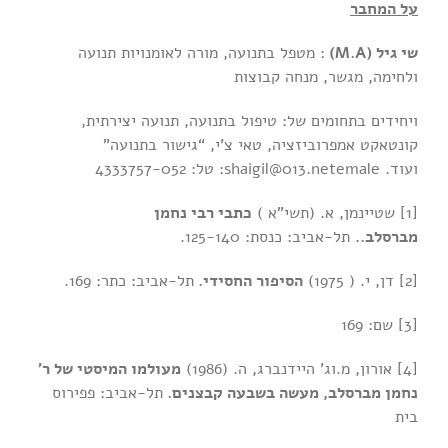
על המחבר
שי גיל (
M.A
)
: מטפל בתנועה, מורה לאומנויות תנועה
ולחימה, מגשר, מנחה קבוצות
ויחידים בתחומים של: טיפול בתנועה, תנועה יצירתית,
קונטאקט אמפרוביזציה, טאי צ’י, “גישור בתנועה”
ועוד.
shaigil@013.netemale
: טל: 4333757-052
[1] שטיינמן, א. (תשי”א )
כתבי רבי נחמן
מברסלב..
תל-אביב: כנסת: 125-140.
[2] דן, י. ( 1975)
הסיפור החסידי.
תל-אביב
:
כתר: 169.
[3] שם: 169
[4] אורון, מ.וג’ היידנברג, ה. (1986)
מעולמו המיסטי של ר’
נחמן מברסלב, מעשה בשבעה קבצנים.
תל-אביב: פפירוס
בית