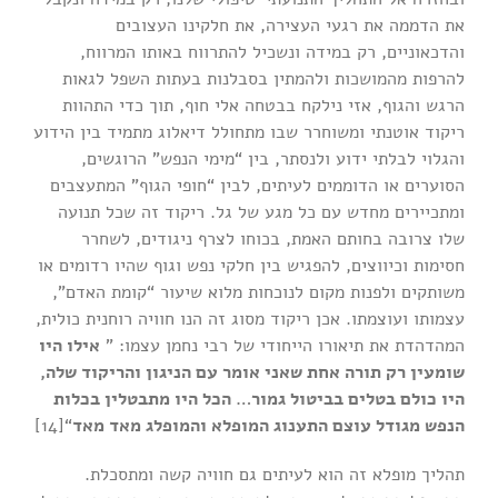
את הדממה את רגעי העצירה, את חלקינו העצובים
והדכאוניים, רק במידה ונשכיל להתרווח באותו המרווח,
להרפות מהמושכות ולהמתין בסבלנות בעתות השפל לגאות
הרגש והגוף, אזי נילקח בבטחה אלי חוף, תוך כדי התהוות
ריקוד אוטנתי ומשוחרר שבו מתחולל דיאלוג מתמיד בין הידוע
והגלוי לבלתי ידוע ולנסתר, בין “מימי הנפש” הרוגשים,
הסוערים או הדוממים לעיתים, לבין “חופי הגוף” המתעצבים
ומתכיירים מחדש עם כל מגע של גל. ריקוד זה שכל תנועה
שלו צרובה בחותם האמת, בכוחו לצרף ניגודים, לשחרר
חסימות וכיווצים, להפגיש בין חלקי נפש וגוף שהיו רדומים או
משותקים ולפנות מקום לנוכחות מלוא שיעור “קומת האדם”,
עצמותו ועוצמתו. אכן ריקוד מסוג זה הנו חוויה רוחנית כולית,
המהדהדת את תיאורו הייחודי של רבי נחמן עצמו: ”
אילו היו
שומעין רק תורה אחת שאני אומר עם הניגון והריקוד שלה,
היו כולם בטלים בביטול גמור… הכל היו מתבטלין בכלות
הנפש מגודל עוצם התענוג המופלא והמופלג מאד מאד
“[14]
תהליך מופלא זה הוא לעיתים גם חוויה קשה ומתסכלת.