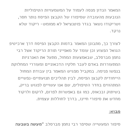
המאמר הנדון מנסה לעמוד על המשמעויות הטיפוליות
הנובעות מהעובדה שסיפורו של הקבצן הפיסח נותר חסר,
ושריקודו נשאר בגדר פוטנציאל לא ממומש- ריקוד שלא
נרקד.
לצורך כך, מתבונן המאמר בדמות הקבצן הפיסח דרך ארכיטיפ
הגואל הפצוע וכן עומד על מאפייני תורת הריקוד אצל רבי
נחמן מברסלב, שבאמצעות המחול, מתעל את האנרגיות
המתעוררות באדם לעבר חלקיו הדכאוניים ומעוררי המחלוקת
בנפשו פנימה. במקביל מפגיש המאמר בין עבודת המחול
הייחודית לקבצן הפיסח, לבין תהליכים תנועתיים-נפשיים
המתהווים בחדר הטיפולים, שם אנו עשויים לפגוש בריק,
בשיתוק ובכאוס, כמו גם באפשרות לפרום, לרקום ולרקוד
מחדש את סיפורי חיינו, בדרך לחוללות עצמית.
מבוא:
סיפור המעשייה שסיפר רבי נחמן מברסלב “
מעשה בשבעה