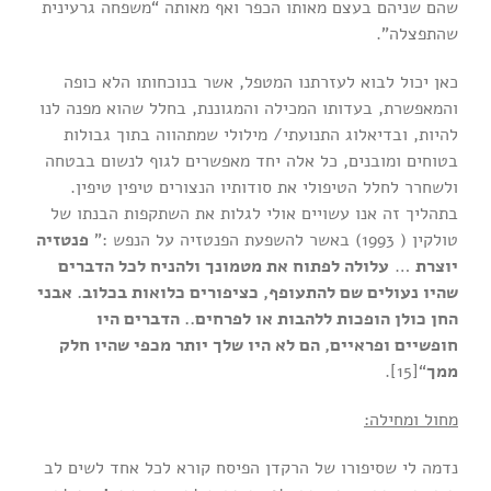
שהם שניהם בעצם מאותו הכפר ואף מאותה “משפחה גרעינית
שהתפצלה”.
כאן יכול לבוא לעזרתנו המטפל, אשר בנוכחותו הלא כופה
והמאפשרת, בעדותו המכילה והמגוננת, בחלל שהוא מפנה לנו
להיות, ובדיאלוג התנועתי/ מילולי שמתהווה בתוך גבולות
בטוחים ומובנים, כל אלה יחד מאפשרים לגוף לנשום בבטחה
ולשחרר לחלל הטיפולי את סודותיו הנצורים טיפין טיפין.
בתהליך זה אנו עשויים אולי לגלות את השתקפות הבנתו של
טולקין ( 1993) באשר להשפעת הפנטזיה על הנפש :”
פנטזיה
יוצרת
…
עלולה לפתוח את מטמונך ולהניח לכל הדברים
שהיו נעולים שם להתעופף, כציפורים כלואות בכלוב. אבני
החן כולן הופכות ללהבות או לפרחים.. הדברים היו
חופשיים ופראיים, הם לא היו שלך יותר מכפי שהיו חלק
ממך
“[15].
מחול ומחילה:
נדמה לי שסיפורו של הרקדן הפיסח קורא לכל אחד לשים לב