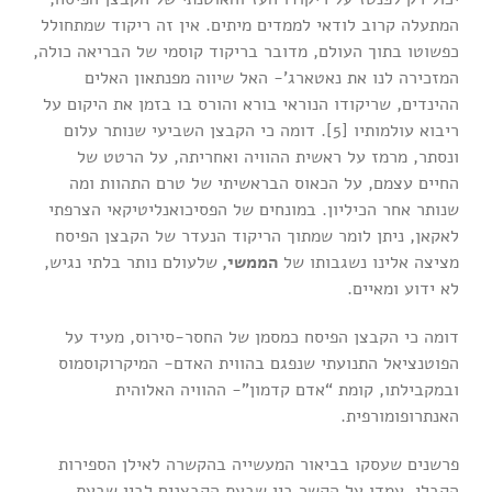
המתעלה קרוב לודאי לממדים מיתים. אין זה ריקוד שמתחולל
כפשוטו בתוך העולם, מדובר בריקוד קוסמי של הבריאה כולה,
המזכירה לנו את נאטארג’- האל שיווה מפנתאון האלים
ההינדים, שריקודו הנוראי בורא והורס בו בזמן את היקום על
ריבוא עולמותיו [5]. דומה כי הקבצן השביעי שנותר עלום
ונסתר, מרמז על ראשית ההוויה ואחריתה, על הרטט של
החיים עצמם, על הכאוס הבראשיתי של טרם התהוות ומה
שנותר אחר הכיליון. במונחים של הפסיכואנליטיקאי הצרפתי
לאקאן, ניתן לומר שמתוך הריקוד הנעדר של הקבצן הפיסח
מציצה אלינו נשגבותו של
הממשי,
שלעולם נותר בלתי נגיש,
לא ידוע ומאיים.
דומה כי הקבצן הפיסח כמסמן של החסר-סירוס, מעיד על
הפוטנציאל התנועתי שנפגם בהווית האדם- המיקרוקוסמוס
ובמקבילתו, קומת “אדם קדמון”- ההוויה האלוהית
האנתרופומורפית.
פרשנים שעסקו בביאור המעשייה בהקשרה לאילן הספירות
הקבלי, עמדו על הקשר בין שבעת הקבצנים לבין שבעת