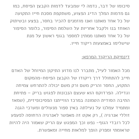
סיכומו של דבר, נדמה לי שמבעד לדמות הקבצן הפיסח, כמו
גם מדמות המלך הדיג הפצוע, משתקפת מסכת חייו התקועה
של כל אחד מאתנו ואנו מוזמנים להכיר בחסר, בפצע ובשיתוק
האוחז בנו ולקבל אחריות על השלמת הסיפור, כלומר הסיפור
של כל אחד מאתנו ממתין למספר בגוף ראשון על מנת
שישלימו באמצעות ריקוד חייו.
דינמיקת הריקוד המרפא:
מכל האמור לעיל, מתברר לנו מדוע התיקון המיוחל של האדם
חייב להתחולל דרך ריקודו של הקבצן הפיסח-מהמקום
התקוע, החסר והריק משם ורק משם יכולה להתרחש צמיחה
וגדילה. הפרדוקס הוא שעצם הנכונות לפגוש בריק – פתיחת
התיבה הסודית הטמונה במרכז הווייתנו הפסיכופיזית, (שמאז
ומתמיד עמלנו על נעילתה באין ספור מנעולים ומערכי הגנה
זוללי אנרגיה ), רק אקט זה מאפשר לאנרגיה הדחוסה לפעפע
לכל רובדי הגוף- נפש וכך המפגש עם הריק שאמור היה להיות
טראומתי ומפרק הופך למלאות מחייה ומאפשרת.