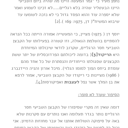
נחמן מעיר כי “גמר המעשה היינו מה שהיה ביום השביעי
היינו הבעטליר שהיה בלא רגליים…..לא זכינו לשמוע ואמר
שלא יספרה עוד והוא הפסד גדול כי לא נזכה לשומעו עד
שיבוא המשיח”( דן, 1975: 169 ).[2]
יוסף דן ( 1975) מציין, כי המעשייה אמורה הייתה ככל הנראה
להסתיים בהשלמת הגאולה, וזו קשורה בפעילותו של הקבצן
השביעי חסר הרגליים, שקרוב לודאי שיכולתו המיוחדת
היא
הריקוד
[3]
( בדומה ליכולתם הפרדוכסלית של יתר ששת
הקבצנים שסגולתו הייחודית והנסתרת של כל אחד מהם
עומדת ביחס הפוך למומו הגלוי). מיכל אורון והניה היידנברג
( 1986) מציינות כי ריקודו של הקבצן השביעי, אמור לרפא
את בן המלך אשר נפל
לעצבות
ואפיקורסות[4].
הסיפור שעוד לא סופר:
דומה שאין זה מקרי שסיפורו של הקבצן השביעי חסר
הרגליים נותר בגדר תעלומה ואנו נותרים עם סקרנות שלא
באה על סיפוקה השולחת אותנו אל עבר מחוזות הדמיון. אני
יכול רק לפנטז על ריקודו העז והאוטנתי של הקבצן הפיסח,