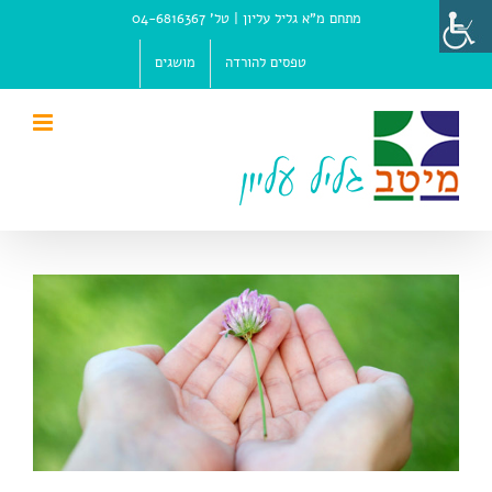
Ski
מתחם מ"א גליל עליון |
טל' 04-6816367
t
conten
טפסים להורדה
מושגים
View
Larger
Image