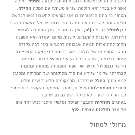
היכן הוא תקוע ומשותק ולפנות מקום לתנועה ו
מחול
– מילה
אשר לא בכדי היא חולקת שורש משותף עם המלה
מחילה
.
מסופר כי ביום הכיפורים בו אנו נקראים לחשבון נפש לבקשת
סליחה ומחילה, דווקא ביום זה היו בנות ישראל יוצאות בבגדי
לבן
לחולל
בכרמים[16]. אין זה מקרי, שכן המחילה לעצמי
ולזולתי, היכולת להתגמש, לשנות מקום ועמדה היא המפנה
מקום להיווצרות תנועה שבכוחה להפגיש ביני לבין נקודת
מבטו המופנמת של זולתי. זאת בדומה לדינמיקה המאפיינת
אימפרוביזציה, שבה בכל רגע אני חופשי לבחור בתנועה
חדשה ובמסלול חדש, אין ספור אופציות פתוחות ונתונות
לבחירתו של מי שיודע את סוד מתיקותה של המחילה ומסוגל
לנוע מתוך
החלל
שבקרבו, מהמקומות הלא ידועים והלא
פתורים
מהמחילות
האפלות, מתוך המצוקה והקושי, שם ממתין
לנו הריקוד שעוד לא נרקד, שם גם מביט בנו
בעיניים
חומלות
הקבצן הפיסח ומזמין אותנו לנוע יחד אתו
אל עבר
חוללות
עצמית.
סוף
מחולי למחול