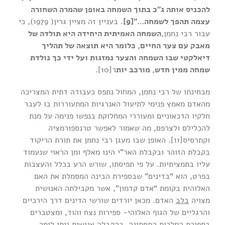
להכניס אותה ג”כ בתוך השמחה באופן שהמרה השחורה
עצמה תהפך לשמחה…”
[9]
. בעניין זה מציין גרין( 1979), כי
עבור רבי נחמן,
השמחה האמיתית היחידה היא תולדה של
מאבק עם צער החיים, כלומר היא תוצאה של תהליך
דיאלקטי שבו השמחה והצער נמזגות ועל ידי כך נולדת
שמחה ממין חדש, מורכב יות
ר[10].
מבחינתו של רבי נחמן, המחול נתפס כעבודה דתית המצריכה
מהאדם מאמץ פנימי לתיעול האנרגיות המתעוררות בו לעבר
חלקיו הדכאוניים ומעוררי המחלוקת בנפשו פנימה על מנת
להכלילם ולצרפם, מה שאמור לאפשר טרנספורמציה
וקתרסיס[11]. האופן שבו מעגן רבי נחמן את תורת הריקוד
בקבלת הזוהר ובקבלת האר”י הינו מאלף ומן הראוי שנעמוד
עליו בתמציתיות. על פי תפיסתו, שורש הרע בכלל והעצבות
בפרט, הוא “בדינים” שבספירת הבינה המסמלת את האם
האלוהית בקומת “אדם קדמון”, אשר מקבילתה האנושית
מצויה
בלב
האדם. מכאן יורדים שורשי הדינים דרך הירכיים
והרגליים של הגוף האלוהי- ספירות נצח והוד, ומצטברים
בספירת המלכות התחתונה. בהקבלה אנושית ניתן לומר,