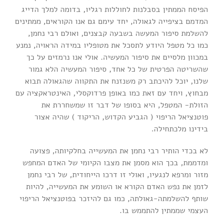
הפיסח הממתין בסבלנות לחוללות רגליו, בדומה למלך הדייג
המדמם בציפייה לגאולה, יחד עימם גם אנו הקוראים, ממתינים
להשלמת סיפור המעשה בשבעה קבצנים, ואולם רבי נחמן,
כמו כל מטפל היודע לתסכל את מטופליו במידה הראויה, נמנע
במכוון מלסיים את סיפור המעשיה. אולי אנו נרמזים על כך
שהשריטה הפרטית של כל אחד, סיפור המעשיה הלא גמור
שלנו, יוכל להיכתב רק משנזנח את התקווה שהגאולה תבוא
מבחוץ, ויחד עם זאת כמו באופן פרדוקסלי, האינטראקציה עם
הזולת- המטפל, היא בסופו של דבר זו שמשחררת את
פוטנציאל הריפוי ( הגביע הקדוש, הריקוד ) שהיה אצור
בידינו מלכתחילה.
לא בכדי הותיר רבי נחמן את המעשייה בחלקיותה, פצועה
ומדממת, בכך הוא מסמן את מצבו הקיומי של האדם המחפש
מזור ומרפא לנגעיו, ואולי זו דרכו הייחודית, של רבי נחמן
לזמן את נפש האדם הקורא או השומע את המעשייה, להיות
שותף להשלמתה-גאולתה, כמו גם להיזכר בפוטנציאל הריפוי
העצמי שממתין להתממש בו.