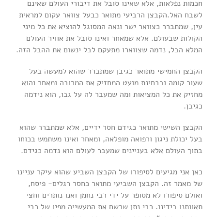
חכמות נפלאות, אלא שאינו סובל את דיבורי העולם שאינם
לשבח האל.הקבצן הרביעי מתואר כבעל צוואר עקום למראית
עין, שמתברר כצוואר ישר ונאה המסוגל להוציא את כל מיני
הקולות שבעולם. אלא שמאחר ואינו סובל את אוויר העולם
המלא הבל, נדמה שצווארו מתעקם לבל ינשום את ההבל הזה.
הקבצן החמישי מתואר כגיבן שמתברר שהוא למעשה בעל
שעור קומה ובבחינת מועט המחזיק את המרובה ומאחר והוא
מחזיק את כל המציאות ומה שמעבר לה על גבו, הוא נידמה
כגיבן.
הקבצן השישי מתואר כגידם חסר ידיים, אלא שמתברר שהוא
בעל יכולת ניגון ורפואה מופלאה, ומאחר ואינו משתמש בכוחו
בתוך העולם אלא בעניינים שמעבר לעולם הוא נדמה כגידם.
כאן אני מגיעים לסיפורו של הקבצן השביע שהוא עיקר עניינו
של מאמר זה. הקבצן השביעי מתואר כחסר רגלים- פיסח,
ואולם סיפורו לא מסופר על ידי רבי נחמן ואנו נותרים וחצי
תאוותנו בידינו. רבי נתן שרשם את המעשייה מפיו של רבי