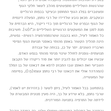
שהרגשות השליליים מתפשטים מהלב לשאר חלקי הגוף
ומצטברים בפלג הגוף התחתון ובעיקר בכפות הרגליים
ובעקבים. מכאן נובע שלדידו של רבי נחמן, הפעלה דינמית
של הגוף ובפרט של הרגליים תוך כדי ריקוד, היא הכרחית על
מנת לסנן את המשקעים הרגשיים השליליים וכ”ו[12]. חשיבות
כל האמור לעיל, הוא בהבנה שטרנספורמציה רגשית- נפשית,
הינה תהליך הקשור באופן מהותי באופני תנועת הגוף הפיסי
ואיבריו השונים. יתר על כן, בכוחה של עבודת
תנועתית-גופנית לחולל שינוי פנימי מהותי בנפש האדם.
עכשיו אנו יכולים גם להבין יותר את סוד ריקודו של הקבצן
השביעי ואת האופן שבו התכוון לרפא את דכאונו של בן המלך
(המהדהד אולי את דכאונו של רבי נחמן עצמו[13]), בסיומה
של המעשייה.
בהתחשב בכל האמור לעיל, ניתן לשער ( בזהירות יש לאמר),
שרבי נחמן, בלא שידע על כך, היה מעין סנונית המבשרת על
לידתה של התרפיה בתנועה המורדנית.
ובחזרה אל התהליך התנועתי-טיפולי שלנו, רק במידה ונקבל