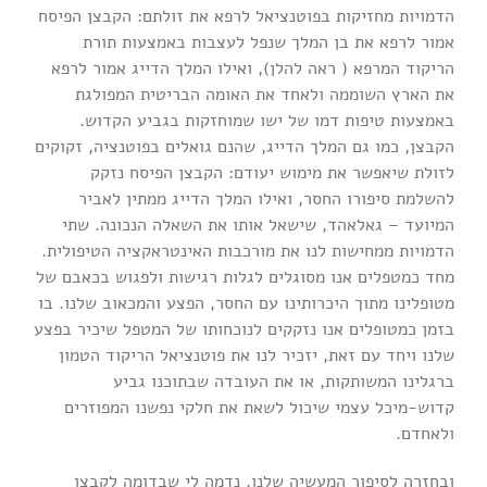
הדמויות מחזיקות בפוטנציאל לרפא את זולתם: הקבצן הפיסח
אמור לרפא את בן המלך שנפל לעצבות באמצעות תורת
הריקוד המרפא ( ראה להלן), ואילו המלך הדייג אמור לרפא
את הארץ השוממה ולאחד את האומה הבריטית המפולגת
באמצעות טיפות דמו של ישו שמוחזקות בגביע הקדוש.
הקבצן, כמו גם המלך הדייג, שהנם גואלים בפוטנציה, זקוקים
לזולת שיאפשר את מימוש יעודם: הקבצן הפיסח נזקק
להשלמת סיפורו החסר, ואילו המלך הדייג ממתין לאביר
המיועד – גאלאהד, שישאל אותו את השאלה הנכונה. שתי
הדמויות ממחישות לנו את מורכבות האינטראקציה הטיפולית.
מחד כמטפלים אנו מסוגלים לגלות רגישות ולפגוש בכאבם של
מטופלינו מתוך היכרותינו עם החסר, הפצע והמכאוב שלנו. בו
בזמן כמטופלים אנו נזקקים לנוכחותו של המטפל שיכיר בפצע
שלנו ויחד עם זאת, יזכיר לנו את פוטנציאל הריקוד הטמון
ברגלינו המשותקות, או את העובדה שבתוכנו גביע
קדוש-מיכל עצמי שיכול לשאת את חלקי נפשנו המפוזרים
ולאחדם.
ובחזרה לסיפור המעשיה שלנו. נדמה לי שבדומה לקבצן