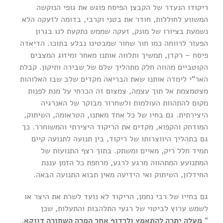
ריקודו הנעדר של הקבצן הפיסח פוגש את גופי הנוקשה
המשווע לחוללות, חודר את בטני וקרבי, בדומה לזעקה הלא
נשמעת בציורו של מונק, זעקה שממש נתקעת לנו בגרון
הפעור לרווחה כמו חור שחור שמבטינו נבלע בתוכו. הדיאדה
פיסח – רקדן, תמשיך ותלווה אותנו מאחר ומיזוג המצבים
הקוטביים מהווה חלק מתהליך שלם של שבירה ותיקון. קבלת
האר”י לימדה אותנו שאת הבריאה מקדים שלב שבו האלוהות
מצטמצמת אל תוך עצמה, צמצום זה הכרחי על מנת לפנות
מקום להתהוות העולמות ולשחרור מבוקר של האנרגיה
היצירתית. גם בחיו של כל אחד מאתנו, הטראומה, השיתוק,
המודחק והקפוא, מקדים את הריקוד היצירתי והמשוחרר. כך
גם בתהליך היווצרותו של ריקוד, בין תנועה לתנועה קיים
תמיד חלל ריק, מאיים ומשתק. בתוך רצף התנועות של
המתנועע המתהווה מרגע לרגע, מרחפת כל הזמן עננת
החידלון, השיתוק ואי הידיעה מאין תבוא התנועה הבאה.
גם בחייו של רבי נחמן, הריקוד לא נועד לשרת את היצר או
לשמש ערוץ לביטוי של רגעי התלהבות והתעלות, שכן
”
מעלה יתרה להתאמץ ולרדוף אחר המרה השחורה דווקא,