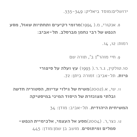
ירושלים:מוסד ביאליק: 335-349.
אנקורי, מ.( 1994)
מרומי רקיעים ותחתיות שאול, מסע
הנפש של רבי נחמן מברסלב. תל-אביב:
רמות: 12, 14.
חיי מוהר”ן ב’, תורה שם
10.טולקין, ג.ר.ר.( 1993)
עץ ועלה על סיפורי
פיות.
תל-אביב: זמורה ביתן: 72.
שי, א.(2002)
משיח של גילוי עריות, הסטוריה חדשה
ובלתי מצונזרת של היסוד המיני במיסטיקה
המשיחית היהודית
. תל-אביב: מודן: 34
נצר,ר. (2004)
מסע אל העצמי, אלכימיית הנפש-
סמלים ומיתוסים
. מושב בן שמן:מודן: 445