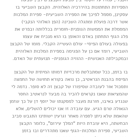
הספירות התחתונות בהיררכיה האלוהית. הקבצן השביעי בו
עסקינן, מסמל לפיכך את הספירה השביעית- ספירת המלכות
אשר דרכה פועלת ומתגלה השכינה (הפן האלוהי הנקבי)
המסמלת את הממשות הגופנית-חומרית בכללותה ובפרט את
פלג הגוף התחתון באדם והאופן בו הוא מנכיח את עצמו
בפעולה בעולם הפיסי- עולם העשייה הקבלי. מומו של הקבצן
השביעי, רומז אם כן על הפגימה בספירת המלכות האלוהית
ובמקבילתה האנושית- ההוויה הגופנית- תנועתית של האדם.
בו בזמן, ככל שמתבלטת מרכזיות דמותו המיתית של הקבצן
הפיסח בהבנת הנראטיב, כן גואה בקורא תחושה של החמצה
ותסכול אור לעובדה שסיפורו של קבצן זה לא סופר. נדמה לי
שהמציאות שאנו נקראים להכיר בה מבעד לנראטיב החסר
שנגדע באיבו, חורגת מעבר למסקנתו של יוסף דן על כך שזמן
הגאולה טרם הגיע. עם עובדה זו אנו יכולים להשלים, אלא
שהאמת שלא ניתן לספרה מאחר וגרעין ישותינו התגבש סביב
הכחשתה, היא עובדת היות “המלך עירום”, כלומר הקבצן
השביעי, ספירת המלכות-הגוף שאנו מתהדרים ובו בזמן