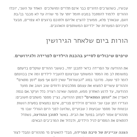
עכשיו, כשהצרכים הזוגיים כבר אינם תלויים ומושלכים האחד על השני, יוכלו
ההורים ללמוד להסתכל במבט חומל יותר על מי שהיה עד לא מכבר בן/בת
זוגם, שבאורך פלא, ממשיך להציץ אליהם ולתוכם ברגעים לא צפויים, מבעד
לעיניהם הפעורות של ילדיהם המשותפים והאהובים.
הורות ביום שלאחר הגירושין
טיפים שיכולים לסייע בהכנת הילדים לפרידה ולגירושים
.
את ההודעה על הפרידה כדאי לתכנן יחד, כששני ההורים שוקלים בדעתם
בתשומת לב מה המסר המשותף שברצונם להעביר לילדים ומה אין בכוונתם
לומר לפי שעה. מדובר בסוג “הבשורות” שאין להם אף פעם “זמן מתאים”
וההורים עשויים למצוא את עצמם מתלבטים ודוחים שוב ושוב את מועד
ההודעה, עד לרגע האחרון ממש, תופעה שאינה רצויה כלל ועיקר.אם ננסה
לאפיין את
“הזמן המתאים”
למתן ההודעה, נציין מספר משתנים חשובים:
הגדירו זמן שבו שני ההורים והילדים פנויים, אינם נמצאים בסערת רגשות
ובטווח של מספר שבועות ( שבועיים ,שלוש) לפני היום הגורלי שבו מי
מההורים אמור לעזוב בפועל את הבית. באשר
לתוכן ההודעה
, נשתדל
להתאים את המסרים לגיל הילדים, ולכלול את המרכיבים הבאים:
הצגה עניינית של סיבת הפרידה
, מבלי להאשים מי מההורים ומבלי לצור