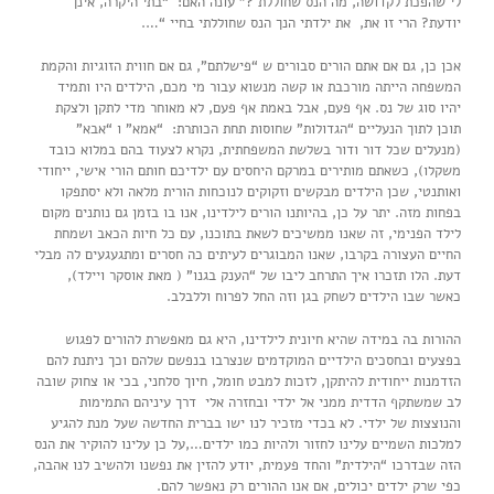
לי שהפכת לקדושה, מה הנס שחוללת ?” עונה האם: “בתי היקרה, אינך
יודעת? הרי זו את, את ילדתי הנך הנס שחוללתי בחיי “….
אכן כן, גם אם אתם הורים סבורים ש “פישלתם”, גם אם חווית הזוגיות והקמת
המשפחה הייתה מורכבת או קשה מנשוא עבור מי מכם, הילדים היו ותמיד
יהיו סוג של נס. אף פעם, אבל באמת אף פעם, לא מאוחר מדי לתקן ולצקת
תוכן לתוך הנעליים “הגדולות” שחוסות תחת הכותרת: “אמא” ו “אבא”
(מנעלים שכל דור ודור בשלשת המשפחתית, נקרא לצעוד בהם במלוא כובד
משקלו), כשאתם מותירים במרקם היחסים עם ילדיכם חותם הורי אישי, ייחודי
ואותנטי, שכן הילדים מבקשים וזקוקים לנוכחות הורית מלאה ולא יסתפקו
בפחות מזה. יתר על כן, בהיותנו הורים לילדינו, אנו בו בזמן גם נותנים מקום
לילד הפנימי, זה שאנו ממשיכים לשאת בתוכנו, עם כל חיות הכאב ושמחת
החיים העצורה בקרבו, שאנו המבוגרים לעיתים כה חסרים ומתגעגעים לה מבלי
דעת. הלו תזכרו איך התרחב ליבו של “הענק בגנו” ( מאת אוסקר ויילד),
כאשר שבו הילדים לשחק בגן וזה החל לפרוח וללבלב.
ההורות בה במידה שהיא חיונית לילדינו, היא גם מאפשרת להורים לפגוש
בפצעים ובחסכים הילדיים המוקדמים שנצרבו בנפשם שלהם וכך ניתנת להם
הזדמנות ייחודית להיתקן, לזכות למבט חומל, חיוך סלחני, בכי או צחוק שובה
לב שמשתקף הדדית ממני אל ילדי ובחזרה אלי דרך עיניהם התמימות
והנוצצות של ילדי. לא בכדי מזכיר לנו ישו בברית החדשה שעל מנת להגיע
למלכות השמיים עלינו לחזור ולהיות כמו ילדים…,על כן עלינו להוקיר את הנס
הזה שבדרכו “הילדית” והחד פעמית, יודע להזין את נפשנו ולהשיב לנו אהבה,
כפי שרק ילדים יכולים, אם אנו ההורים רק נאפשר להם.