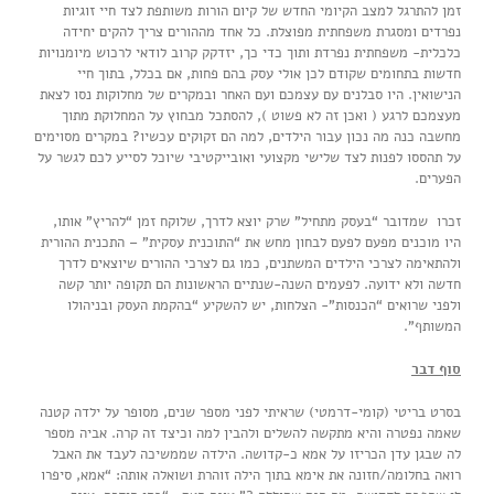
זמן להתרגל למצב הקיומי החדש של קיום הורות משותפת לצד חיי זוגיות
נפרדים ומסגרת משפחתית מפוצלת. כל אחד מההורים צריך להקים יחידה
כלכלית- משפחתית נפרדת ותוך כדי כך, יזדקק קרוב לודאי לרכוש מיומנויות
חדשות בתחומים שקודם לכן אולי עסק בהם פחות, אם בכלל, בתוך חיי
הנישואין. היו סבלנים עם עצמכם ועם האחר ובמקרים של מחלוקות נסו לצאת
מעצמכם לרגע ( ואכן זה לא פשוט ), להסתכל מבחוץ על המחלוקת מתוך
מחשבה כנה מה נכון עבור הילדים, למה הם זקוקים עכשיו? במקרים מסוימים
על תהססו לפנות לצד שלישי מקצועי ואובייקטיבי שיוכל לסייע לכם לגשר על
הפערים.
זכרו שמדובר “בעסק מתחיל” שרק יוצא לדרך, שלוקח זמן “להריץ” אותו,
היו מוכנים מפעם לפעם לבחון מחש את “התוכנית עסקית” – התכנית ההורית
ולהתאימה לצרכי הילדים המשתנים, כמו גם לצרכי ההורים שיוצאים לדרך
חדשה ולא ידועה. לפעמים השנה-שנתיים הראשונות הם תקופה יותר קשה
ולפני שרואים “הכנסות”- הצלחות, יש להשקיע “בהקמת העסק ובניהולו
המשותף”.
סוף דבר
בסרט בריטי (קומי-דרמטי) שראיתי לפני מספר שנים, מסופר על ילדה קטנה
שאמה נפטרה והיא מתקשה להשלים ולהבין למה וכיצד זה קרה. אביה מספר
לה שבגן עדן הכריזו על אמא כ-קדושה. הילדה שממשיכה לעבד את האבל
רואה בחלומה/חזונה את אימא בתוך הילה זוהרת ושואלה אותה: “אמא, סיפרו