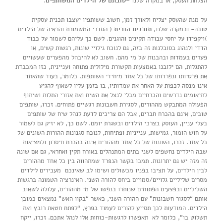
הצלחת העסק, או במקרה שלנו –
טובתם של הילדים המשותפים
.
על מנת שהעסק יצליח ולאורך זמן, חשוב ששותפיו יעצבו תכנית עסקית
טובה- ובמקרה שלנו,
תוכנית הורית
( הסדרי המשמורת והראיה של הילדים
)ויקפידו על יחסי עבודה תקינים והוגנים. לשם כך עליהם לשמור על כבוד
הדדי ולנהוג בסובלנות זה בזה, גם לנוכח גילויי שונות, רגשות קשים, או
פערים בעמדות ובהבנות של מי מהם. חשוב לא להיבהל מהפערים שעשויים
להתגלות, הם ילובנו באמצעות תקשורת מילולית פתוחה ועניינית, כזו המכבדת
את פרטיותו ונפרדותו של כל אחד מיחידי השותפות. כלומר, בעוד שהאחד
אינו מנסה לכפות על האחר את עמדותיו, בו בזמן עליו לשאוף להגיע
לתיאומים נדרשים והכרחיים מבלי לנצל את השיח ואת אזורי התלות ושיתוף
הפעולה המתבקש מההורים, לסגירת חשבונות רגשיים פתוחים. זכרו, שותפים
טובים, אינם בהכרח חברים, אבל הם צריכים לדעת לנהל שיח של שותפים
בעלי עניין, העוסק בצרכי הילדים ובשגרת יומם. לשם כך, לא יזיק גם לשמור
על חוש הומור, גמישות, ענייניות ופתיחות, לנוכח סגנונות ההורות השונים של
כל אחד. זכרו, השונות של כל אחד מההורים אינה בהכרח חיסרון ולמציאות
שבה הילדים נחשפים לשני בתים המתנהלים באורח תקין ואחראי, גם אם שונה
זה מזה יש גם יתרונות. תמכו בקשר הנפרד שמתהווה בין כל אחד מההורים
לבין הילדים, על תציבו בפניו מכשולים ושימו לב שאינכם מעבירים לילדים
מסרים שליליים גלויים/סמויים ביחס להורה השני. האינרציה הטמונה ברגשות
השליליים ובפצעים הפתוחים שנותרו בנפשו של מי מההורים, עלולה לשאוב
אותם “לסגור חשבונות” עם ההורה השני, כאשר “בקוו האש” נמצאים כמובן
הילדים. המודעות לכך תסייע להורים לעמוד בפרץ, “לפתח חטאת רובץ ואת
תשלוט בו”, כלומר לא תאפשרו לרגשות-כוחות אלו לנהל אתכם. זכרו, ייקח