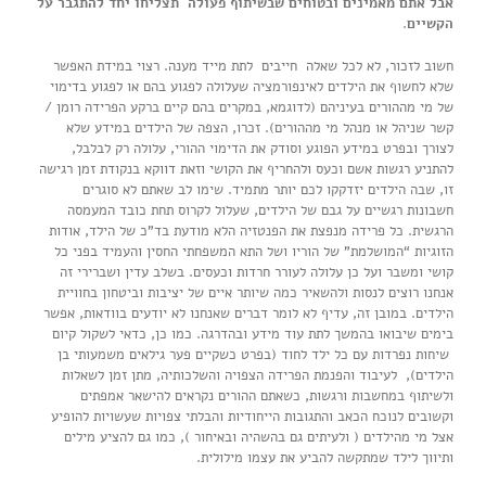
אבל אתם מאמינים ובטוחים שבשיתוף פעולה תצליחו יחד להתגבר על
הקשיים
.
חשוב לזכור, לא לכל שאלה חייבים לתת מייד מענה. רצוי במידת האפשר
שלא לחשוף את הילדים לאינפורמציה שעלולה לפגוע בהם או לפגוע בדימוי
של מי מההורים בעיניהם (לדוגמא, במקרים בהם קיים ברקע הפרידה רומן /
קשר שניהל או מנהל מי מההורים). זכרו, הצפה של הילדים במידע שלא
לצורך ובפרט במידע הפוגע וסודק את הדימוי ההורי, עלולה רק לבלבל,
להתניע רגשות אשם וכעס ולהחריף את הקושי וזאת דווקא בנקודת זמן רגישה
זו, שבה הילדים יזדקקו לכם יותר מתמיד. שימו לב שאתם לא סוגרים
חשבונות רגשיים על גבם של הילדים, שעלול לקרוס תחת כובד המעמסה
הרגשית. כל פרידה מנפצת את הפנטזיה הלא מודעת בד”כ של הילד, אודות
הזוגיות “המושלמת” של הוריו ושל התא המשפחתי החסין והעמיד בפני כל
קושי ומשבר ועל כן עלולה לעורר חרדות וכעסים. בשלב עדין ושברירי זה
אנחנו רוצים לנסות ולהשאיר כמה שיותר איים של יציבות וביטחון בחוויית
הילדים. במובן זה, עדיף לא לומר דברים שאנחנו לא יודעים בוודאות, אפשר
בימים שיבואו בהמשך לתת עוד מידע ובהדרגה. כמו כן, כדאי לשקול קיום
שיחות נפרדות עם כל ילד לחוד (בפרט כשקיים פער גילאים משמעותי בן
הילדים), לעיבוד והפנמת הפרידה הצפויה והשלכותיה, מתן זמן לשאלות
ולשיתוף במחשבות ורגשות, כשאתם ההורים נקראים להישאר אמפתים
וקשובים לנוכח הכאב והתגובות הייחודיות והבלתי צפויות שעשויות להופיע
אצל מי מהילדים ( ולעיתים גם בהשהיה ובאיחור ), כמו גם להציע מילים
ותיווך לילד שמתקשה להביע את עצמו מילולית.