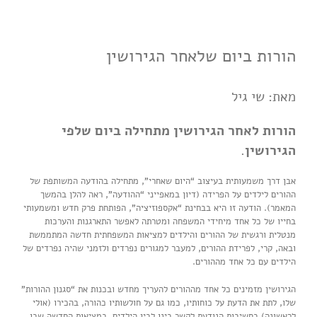
הורות ביום שלאחר הגירושין
מאת: שי גיל
הורות לאחר הגירושין מתחילה ביום שלפי
הגירושין
.
אבן דרך משמעותית בעיצוב “היום שאחרי”, מתחילה בהודעה המשותפת של
ההורים לילדים על הפרידה (דיון במאפייני “ההודעה”, ראה להלן בהמשך
המאמר). הודעה זו היא בבחינת “אקספוזיציה”, הפותחת פרק חדש ומשמעותי
בחייו של כל אחד מיחידי המשפחה ומטרתה לאפשר התארגנות והערכות
מנטלית ורגשית של ההורים והילדים למציאות המשפחתית חדשה המתממשת
ובאה, קרי, לפרידת ההורים, למעבר למגורים נפרדים ולזמני שהיה נפרדים של
הילדים עם כל אחד מההורים.
הגירושין מזמינים כל אחד מההורים להעריך מחדש ובכנות את “סגנון ההורות”
שלו, לתת את הדעת על כוחותיו, כמו גם על חולשותיו כהורה, בהכירו (אולי
לראשונה) בחשיבות הנודעת לקשר בינו לבין הילדים, במציאות החדשה שבו