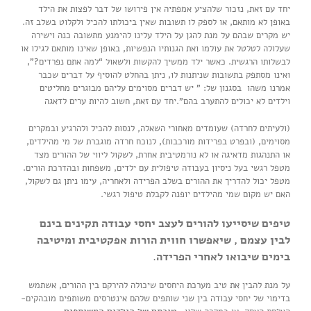
יחד עם זאת, נזכור שלהציע אמפתיה אין פירושו של דבר לפצות את הילד
באופן לא מותאם, או לספק לו תשובות שאין ביכולתו להכיל ולקלוט בשלב זה.
יש מקרים שבהם על מנת להגן על הילד עלינו להימנע מתשובה כנה וישירה
שעלולה לטלטל את עולמו ואת הגנותיו הנפשיות, באופן שאינו מותאם לגילו או
לבשלותו הרגשית. כאשר ילד ממשיך להקשות ולשאול “למה אתם נפרדים?”,
ואינו מסתפק בתשובות שניתנות לו, ניתן בהחלט להוסיף על דברים שכבר
אמרנו משהו בסגנון של: ” יש דברים מסוימים עליהם מבוגרים מחליטים
וילדים לא יכולים להתערב בהם”.יחד עם זאת, חשוב להיות ערים לדאגה
(ולעיתים לחרדה) שעומדים מאחורי השאלה, לנסות להכיל ולהרגיע ובמקרים
מסוימים, (ובפרט בפרידות מורכבות), לנוכח חרדה מוגברת של מי מהילדים,
או התנהגות מדאיגה או לא נורמטיבית אחרת, לשקול ליווי של ההורים מצד
מטפל רגשי בעל ניסיון בעבודה טיפולית עם ילדים, משפחות ובהדרכת הורים.
מטפל יכול להדריך את ההורים בשלב הפרידה ולאחריה, עימו ניתן גם לשקול,
האם יש מקום שמי מהילדים יופנה לקבלת טיפול רגשי.
טיפים שיסייעו להורים לעצב יחסי עבודה תקינים בינם
לבין עצמם , שיאפשרו חווית הורות אפקטיבית ומיטיבה
בימים שיבואו לאחרי הפרידה
.
על מנת להבין את טיב מערכת היחסים שיכולה להירקם בין ההורים, אשתמש
בדימוי של יחסי עבודה בין שני שותפים שלהם אינטרסים משותפים מובהקים-