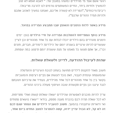
רגשי אשם אצל מי מהילדים (משהו בסגנון של: ” לאבא ואמא לא טוב
להמשיך ולחיות ביחד, החיים המשותפים גורמים לנו להרבה מריבות/
ריבים/וויכוחים”,”הפרידה לא קשורה אליכם, ואנחנו נמשיך לאהוב אתכם
ולהיות תמיד ההורים שלכם”).
מידע באשר ללוח הזמנים והאופן שבו תתבצע הפרידה בפועל
.
מידע נוסף המתייחס להשלכות הפרידה על חיי הילדים
כגון: ימים
וזמנים מוגדרים בהם הילדים יוכלו לבלות עם כל אחד מההורים וכן לציין
שעשויים להיות שינויים בשגרת יומם של הילדים( לימודים, חברים, חוגים
וכו’), אך אתם תעשו כל מאמץ על מנת ששגרת יומם תיפגע כמה שפחות.
שהות לעיכול ההודעה, לדיון ולשאלת שאלות.
חשוב מאוד להקנות לילדים תחושה בטחון לנוכח השינויים והטלטלה
שהמשפחה עומדת לעבור, זאת נוכל לעשות אם נקיים רציפות והמשכיות
בקשר בין כל אחד מההורים לכל אחד מהילדים, נעמיד את צרכיהם וטובתם
לנגד עיננו וכן נקיים תקשורת טובה ושיתוף פעולה בינינו ההורים.
צריך להיות מוכנים לאפשרות שהילדים ישאלו שאלות קשות ואולי מתריסות.
לא לכל שאלה תהיה לכם בהכרח מענה מספק, בודאי יישארו נושאים פתוחים
ואי ודאויות שיתבהרו בהמשך.
חשוב להעביר לילדים את המסר שגם לכם
זה לא קל, לא הכול עדין ידוע, קשה להתרגל למצב החדש ביום אחד,