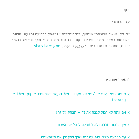
סוף
על הכותב:
שי גיל, מגשר משפחתי מוסמך, פסיכותרפיסט ומטפל בתנועה והבעה. מלווה
משפחות במצבי משבר ופרידה, עוסק בגישור משפחתי טיפולי ובטפול רגשי:
ילדים, מתבגרים ומבוגרים.
, 052-4333757
shaigil@013.net
פוסטים אחרונים
טיפול נפשי אונליין / טיפול מקוון e-therapy, e-counseling, cyber-
therapy
אם אתה לא יכול לנצח את זה – תצחק על זה!
איך לזהות חרדה ולא לתת לה לנהל את השיח
על הפרעת מצב-רוח עונתית ואיך להקטין את השפעותה