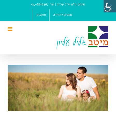
Ski
מתחם מ"א גליל עליון |
טל' 04-6816367
t
conten
טפסים להורדה
מושגים
View
Larger
Image