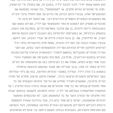
הוא מוצא עצמו יחידי ולבד לנוכח ילדיו. במובן זה, אם במהלך חיי הנישואין,
חווה מי מההורים הורות חלקית, או “מפוספסת”, כזו שאינה מממשת את
הפוטנציאל שלה, עכשיו הזמן לבדוק מה נדרש על מנת לחולל שינוי ולגייס
את המשאבים הנפשיים והאחרים הנדרשים לכך. אם למשל לא פינה מי
מההורים מספיק זמן למפגש איכותי ומשמעותי עם ילדיו, אם לא נמצא שם
כשנוכחותו הייתה חיונית, בן אם מדובר באסיפת הורים, במסיבת סוף השנה,
במשחק הכדורסל, או במשימות יומיומיות כמו השכבה לישון והכנת ארוחת
הערב. או לחילופין, אם כן נוכח ההורה פיזית אך נעדר רגשית, הנה דווקא
עכשיו באורה הנוגה של הפרידה הזוגית, נפתח חלון הזדמנויות בלתי רגיל
למימוש ולתיקון חוויית ההורות.הפרידה וההתפצלות לשני בתים, עם זמני
שהייה מוגדרים ומוגבלים( בהתאם להסדרי המשמורת והראיה עליהם הסכמו
ההורים בהסכם הגירושין), מרחיבה, ממרכזת ומעצימה את התפקוד ההורי
שכל אחד נקרא למלא, מעלה את רף הציפיות( כמו גם החששות) של הורים
וילדים כאחד זה מזה, ובכך מגדילה את מנעד ועוצמת הרגשות שיחוללו
במפגש בין הורה לילד. עמידה באתגרי ההורות החדשה, כמו גם גילוי עמידות
בפני הטלטלות והקשיים שיצוצו בדרך, יאפשרו תיקון ועיצוב מחדש של חוויה
הורית מיטיבה, שתעצים ותגדיר מחדש את הדימוי והזהות העצמית של כל
אחד מההורים.קבלתו של כל אחד מההורים את עצמו כהורה נוכח ומיטיב ( על
חוזקותיו וחולשותיו) בעולמם של ילדיו, יכולה להתרחב ולאפשר בהמשך קבלה
(ולו חלקית) של ההורה השני על כל המשתמע מכך. לא שהכעסים ומשקעי
הזוגיות שהתפוגגה, יעלמו ביום אחד כלא היו, אבל בהדרגה עשויה להתפתח
היכולת להכילם ולהפרידם מהמערכת ההורית החדשה שמתהווה, לצד השלמה
עם הפגימות והטרגיות, הטבועים בכולנו מעצם היותנו בני אדם לא מושלמים.